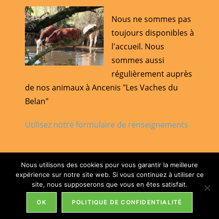
Nous ne sommes pas
toujours disponibles à
l'accueil. Nous
sommes aussi
régulièrement auprès
de nos animaux à Ancenis "Les Vaches du
Belan"
Utilisez notre formulaire de renseignements
Nous utilisons des cookies pour vous garantir la meilleure
expérience sur notre site web. Si vous continuez à utiliser ce
Politique de confidentialité
Mentions Légales
site, nous supposerons que vous en êtes satisfait.
Copyright 2026 - Domaine de la croix Neuve - 6 La croix Neuve -
OK
POLITIQUE DE CONFIDENTIALITÉ
56130 Nivillac -
Tél : 06 24 97 43 31