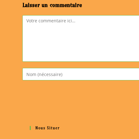
Laisser un commentaire
Comment
Enter
your
name
or
username
to
comment
Nous Situer