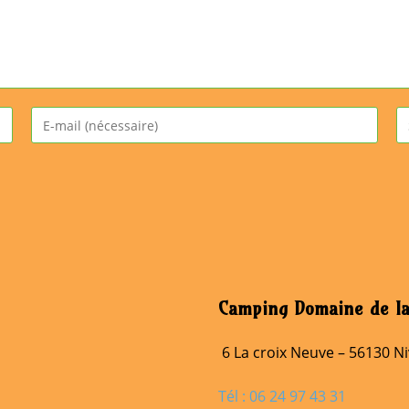
Enter
Sa
your
l’
email
d
address
vo
to
si
comment
(f
Camping Domaine de la
6 La croix Neuve – 56130 Ni
Tél : 06 24 97 43 31