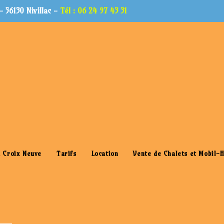
 56130 Nivillac -
Tél : 06 24 97 43 31
fi-gratuit-pour-image-à-la-une
 Croix Neuve
Tarifs
Location
Vente de Chalets et Mobil-