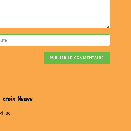
isir
URL
e
tre
te
acultatif)
 croix Neuve
villac