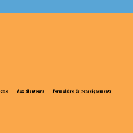
>
Logo-wifi-gratuit-pour-image-à-la-une
Home
Aux Alentours
Formulaire de renseignements