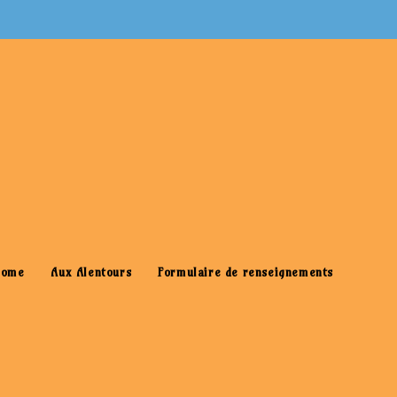
>
Aux Alentours
>
photo-633985619144531250-1
Home
Aux Alentours
Formulaire de renseignements