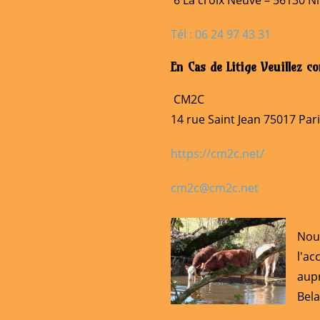
6 La croix Neuve – 56130 Ni
Tél : 06 24 97 43 31
En Cas de Litige Veuillez c
CM2C
14 rue Saint Jean 75017 Par
https://cm2c.net/
cm2c@cm2c.net
Nou
l'ac
aup
Bela