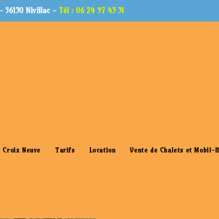
 56130 Nivillac -
Tél : 06 24 97 43 31
633985619144531250-1
 Croix Neuve
Tarifs
Location
Vente de Chalets et Mobil-